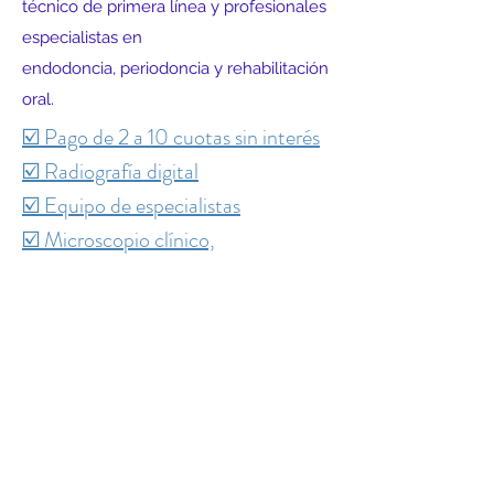
técnico de primera línea y profesionales
especialistas en
endodoncia, periodoncia y rehabilitación
oral.
☑️ Pago de 2 a 10 cuotas sin interés
☑️ Radiografía digital
☑️ Equipo de especialistas
☑️ Microscopio clínico,
alta
precisión
☑️ Atención personalizada
☑️ Contacto directo con
odontólogos
Agende su hora